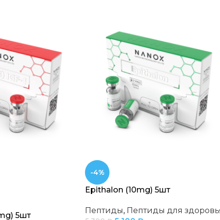
-4%
Epithalon (10mg) 5шт
Пептиды
,
Пептиды для здоровь
1mg) 5шт