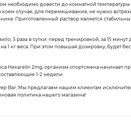
ком необходимо довести до комнатной температуры 
в коем случае, для перемешивания, не нужно встрях
льнике. Приготовленный раствор является стабильн
ло, 3 раза в сутки: перед тренировкой, за 15 минут 
а 1 кг веса. При этом повышая дозировку, будет б
урса Hexarelin 2mg, организм спортсмена начинает пр
составляющие 1-2 недели.
Pep Bar. Мы предлагаем нашим клиентам исключит
еновая политика нашего магазина!