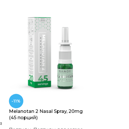
-11%
-9%
Melanotan 2 Nasal Spray, 20mg
MGF (2mg) 5
(45 порций)
я
Пептиды
,
Пе