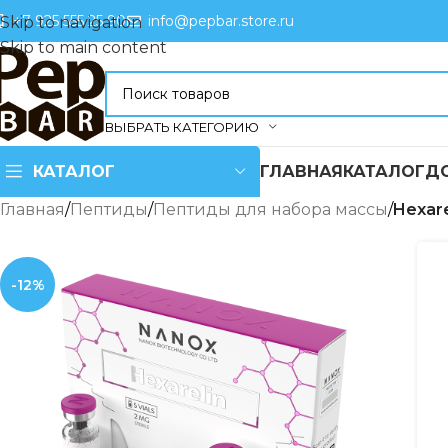
+7 925 555 25 90
info@pepbar.store.ru
Skip to navigation
Skip to main content
ВЫБРАТЬ КАТЕГОРИЮ
КАТАЛОГ
ГЛАВНАЯ
КАТАЛОГ
Д
Главная
/
Пептиды
/
Пептиды для набора массы
/
Hexare
-12%