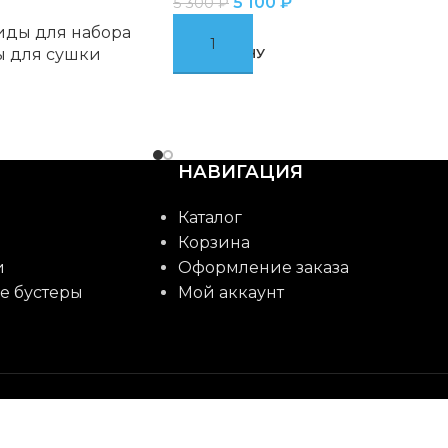
5 100
₽
5 300
₽
иды для набора
 для сушки
В КОРЗИНУ
НАВИГАЦИЯ
Каталог
Корзина
и
Оформление заказа
е бустеры
Мой аккаунт