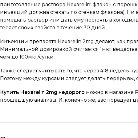
приготовление раствора Hexarelin: флакон с порош
инъекций должна стекать по стенкам флакона). Ни 
помешать раствор или дать ему постоять в холоди
теряет своих свойств в течение 30 дней.
Инъекции препарата Hexarelin 2mg делают, как прави
Минимальной дозировкой считается 1мкг вещества н
чем до 100мкг/сутки.
Также следует учитывать то, что через 4-8 недель к
Поэтому между курсами следует делать перерывы, 
Купить Hexarelin 2mg недорого
можно в магазине 
прошедшую анализы. И, конечно же, вас порадует ц