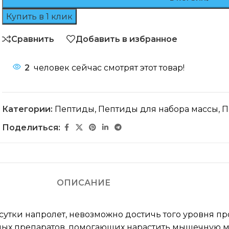
Купить в 1 клик
Сравнить
Добавить в избранное
2
человек сейчас смотрят этот товар!
Категории:
Пептиды
,
Пептиды для набора массы
,
П
Поделиться:
ОПИСАНИЕ
утки напролет, невозможно достичь того уровня про
ых препаратов, помогающих нарастить мышечную ма