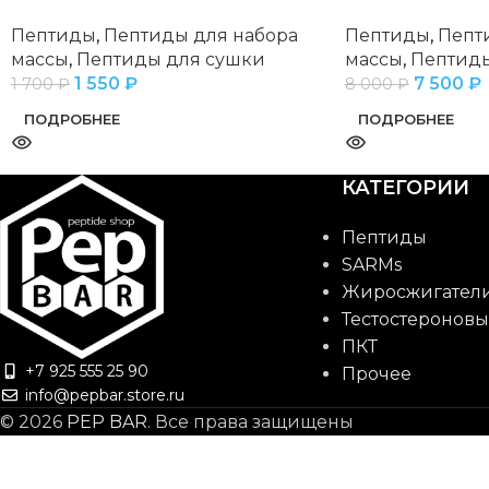
Пептиды
,
Пептиды для набора
Пептиды
,
Пепт
массы
,
Пептиды для сушки
массы
,
Пептиды
1 550
₽
7 500
₽
1 700
₽
8 000
₽
ПОДРОБНЕЕ
ПОДРОБНЕЕ
КАТЕГОРИИ
Пептиды
SARMs
Жиросжигател
Тестостероновы
ПКТ
+7 925 555 25 90
Прочее
info@pepbar.store.ru
© 2026
PEP BAR
. Все права защищены