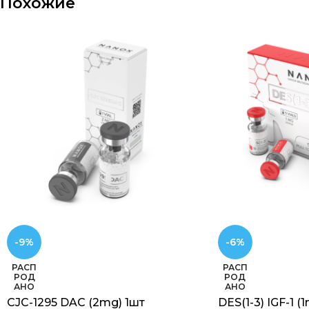
Похожие
-9%
-6%
РАСП
РАСП
РОД
РОД
АНО
АНО
CJC-1295 DAC (2mg) 1шт
DES(1-3) IGF-1 (