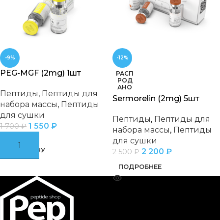
-9%
-12%
PEG-MGF (2mg) 1шт
РАСП
РОД
АНО
Пептиды
,
Пептиды для
Sermorelin (2mg) 5шт
набора массы
,
Пептиды
для сушки
Пептиды
,
Пептиды для
1 550
₽
1 700
₽
набора массы
,
Пептиды
для сушки
В КОРЗИНУ
2 200
₽
2 500
₽
ПОДРОБНЕЕ