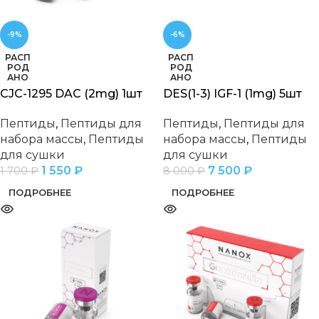
-9%
-6%
РАСП
РАСП
РОД
РОД
АНО
АНО
CJC-1295 DAC (2mg) 1шт
DES(1-3) IGF-1 (1mg) 5шт
Пептиды
,
Пептиды для
Пептиды
,
Пептиды для
набора массы
,
Пептиды
набора массы
,
Пептиды
для сушки
для сушки
1 550
₽
7 500
₽
1 700
₽
8 000
₽
ПОДРОБНЕЕ
ПОДРОБНЕЕ