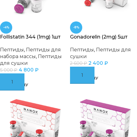
-4%
-8%
Follistatin 344 (1mg) 1шт
Gonadorelin (2mg) 5шт
Пептиды
,
Пептиды для
Пептиды
,
Пептиды для
набора массы
,
Пептиды
сушки
для сушки
2 400
₽
2 600
₽
4 800
₽
5 000
₽
В КОРЗИНУ
В КОРЗИНУ