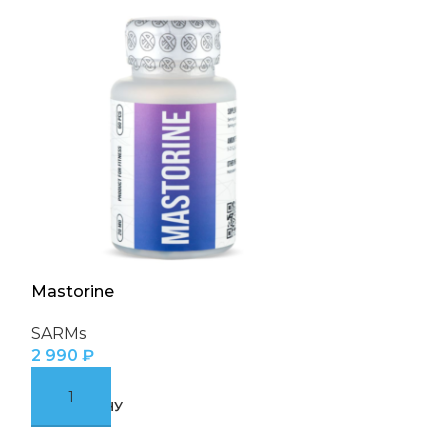
Mastorine
Miostop
SARMs
SARMs
2 990
₽
3 490
₽
В КОРЗИНУ
В КОРЗИНУ